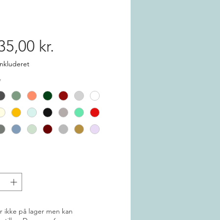
Pris
35,00 kr.
nkluderet
*
r ikke på lager men kan