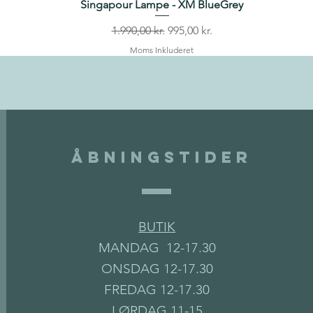
Singapour Lampe - XM BlueGrey
Regulær pris
Salgspris
1.990,00 kr.
995,00 kr.
Moms Inkluderet
Åbningstider
BUTIK
MANDAG 12-17.30
ONSDAG 12-17.30
FREDAG 12-17.30
LØRDAG 11-15