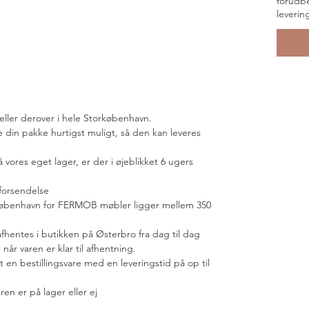
forudbe
leverin
. eller derover i hele Storkøbenhavn.
e din pakke hurtigst muligt, så den kan leveres
vores eget lager, er der i øjeblikket 6 ugers
i forsendelse
københavn for FERMOB møbler ligger mellem 350
afhentes i butikken på Østerbro fra dag til dag
g når varen er klar til afhentning.
et en bestillingsvare med en leveringstid på op til
ren er på lager eller ej