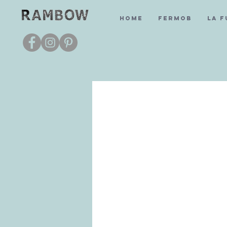
Home
Fermob
La 