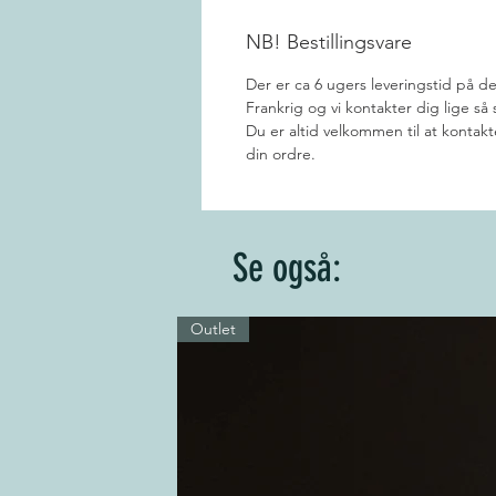
NB! Bestillingsvare
Der er ca 6 ugers leveringstid på den
Frankrig og vi kontakter dig lige så 
Du er altid velkommen til at konta
din ordre.
Se også:
Outlet