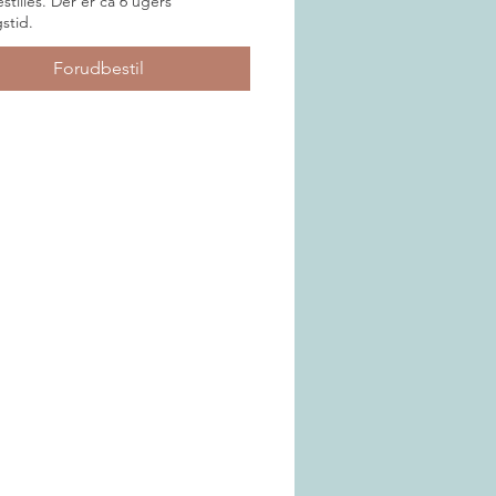
stilles. Der er ca 6 ugers
gstid.
Forudbestil