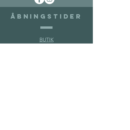
Åbningstider
BUTIK
MANDAG 12-17.30
ONSDAG 12-17.30
FREDAG 12-17.30
LØRDAG 11-15
SHOWROOM
Kun efter aftale
Bestil tid til fremvisning
SHOWROOM