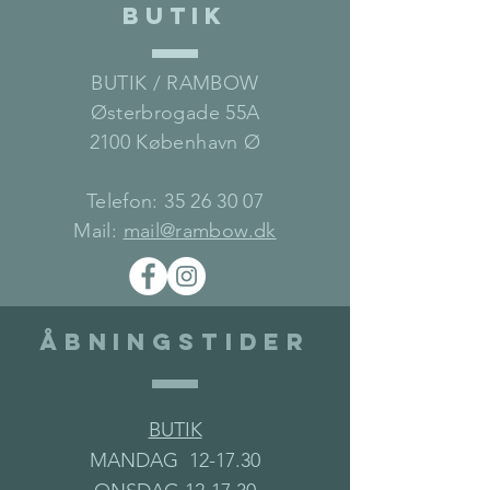
BUTIK
BUTIK / RAMBOW
Østerbrogade 55A
2100 København Ø
Telefon:
35 26 30 07
Mail:
mail@rambow.dk
Åbningstider
BUTIK
MANDAG 12-17.30