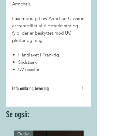
Armchair.
Luxembourg Low Armchair Cushion
er fremstillet af slidstærkt stof og
fyld, der er beskyttet mod UV,
pletter og mug
Håndlavet i Frankrig
Slidstærk
UV-resistent
Info omkring levering
Fri fragt ved alle køb på 1500 kr.
eller derover i hele
Se også:
Storkøbenhavn.
Vi bestræber os altid på at sende
din pakke hurtigst muligt, så den
kan leveres indenfor 3 til 5
Outlet
Outlet