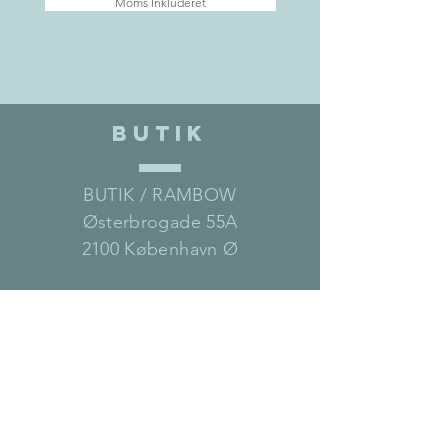
Moms Inkluderet
Hvis varen ikke er på lager, er det
en bestillingsvare med en
leveringstid på op til 6 uger for
FERMOBs produkter.
Kontakt os hvis du er i tvivl om
varen er på lager eller ej
BUTIK
BUTIK / RAMBOW
Østerbrogade 55A
2100 København Ø
Telefon:
35 26 30 07
Mail:
mail@rambow.dk
Åbningstider