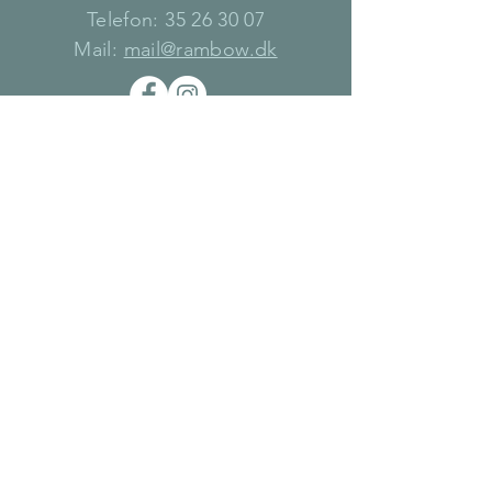
Telefon:
35 26 30 07
Mail:
mail@rambow.dk
Åbningstider
BUTIK
MANDAG 12-17.30
ONSDAG 12-17.30
FREDAG 12-17.30
LØRDAG 11-15
SHOWROOM
Kun efter aftale