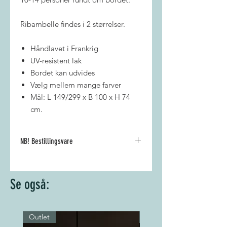
Ribambelle findes i 2 størrelser.
Håndlavet i Frankrig
UV-resistent lak
Bordet kan udvides
Vælg mellem mange farver
Mål: L 149/299 x B 100 x H 74
cm.
NB! Bestillingsvare
Der er 8-10 ugers leveringstid på
denne varer. Vi bestiller den hjem fra
Se også:
fabrikken i Frankrig og vi kontakter
dig lige så snart vi får den hjem.
Du er altid velkommen til at kontakte
os på mail@rambow.dk for spørgsmål
Outlet
Outlet
omkring din ordre.