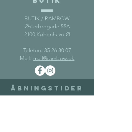
BUTIK
BUTIK / RAMBOW
Østerbrogade 55A
2100 København Ø
Telefon:
35 26 30 07
Mail:
mail@rambow.dk
Åbningstider
BUTIK
MANDAG 12-17.30
ONSDAG 12-17.30