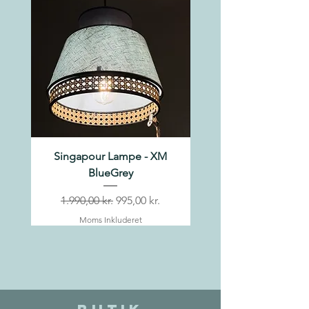
Singapour Lampe - XM
Singapour Lampe - X
BlueGrey
Regulær pris
Salgspris
Regulær pris
1.990,00 kr.
995,00 kr.
1.990,00 kr.
Moms Inkluderet