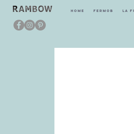
Home
Fermob
La 